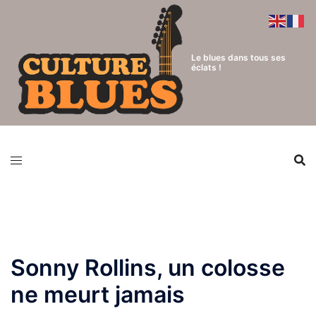
Aller
au
contenu
Le blues dans tous ses
éclats !
Sonny Rollins, un colosse
ne meurt jamais