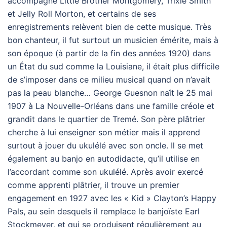
accompagné Little Brother Montgomery, Trixie Smith
et Jelly Roll Morton, et certains de ses
enregistrements relèvent bien de cette musique. Très
bon chanteur, il fut surtout un musicien émérite, mais à
son époque (à partir de la fin des années 1920) dans
un État du sud comme la Louisiane, il était plus difficile
de s’imposer dans ce milieu musical quand on n’avait
pas la peau blanche… George Guesnon naît le 25 mai
1907 à La Nouvelle-Orléans dans une famille créole et
grandit dans le quartier de Tremé. Son père plâtrier
cherche à lui enseigner son métier mais il apprend
surtout à jouer du ukulélé avec son oncle. Il se met
également au banjo en autodidacte, qu’il utilise en
l’accordant comme son ukulélé. Après avoir exercé
comme apprenti plâtrier, il trouve un premier
engagement en 1927 avec les « Kid » Clayton’s Happy
Pals, au sein desquels il remplace le banjoïste Earl
Stockmeyer, et qui se produisent régulièrement au