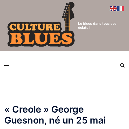
Aller
au
contenu
Le blues dans tous ses
éclats !
« Creole » George
Guesnon, né un 25 mai