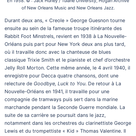
En 1958. © : Jack Hurley / Tulane University, Hogan Archive
of New Orleans Music and New Orleans Jazz.
Durant deux ans, « Creole » George Guesnon tourne
ensuite au sein de la fameuse troupe itinérante des
Rabbit Foot Minstrels, revient en 1938 à La Nouvelle-
Orléans puis part pour New York deux ans plus tard,
où il travaille donc avec la chanteuse de blues
classique Trixie Smith et le pianiste et chef d’orchestre
Jelly Roll Morton. Cette même année, le 4 avril 1940, il
enregistre pour Decca quatre chansons, dont une
relecture de
Goodbye, Luck to You
. De retour à La
Nouvelle-Orléans en 1941, il travaille pour une
compagnie de tramways puis sert dans la marine
marchande pendant la Seconde Guerre mondiale. La
suite de sa carrière se poursuit dans le jazz,
notamment dans les orchestres du clarinettiste George
Lewis et du trompettiste « Kid » Thomas Valentine. Il