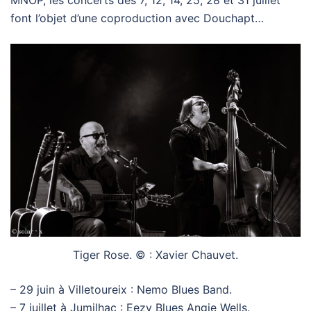
font l’objet d’une coproduction avec Douchapt…
Tiger Rose. © : Xavier Chauvet.
– 29 juin à Villetoureix : Nemo Blues Band.
– 7 juillet à Jumilhac : Eezy Blues Angie Wells.