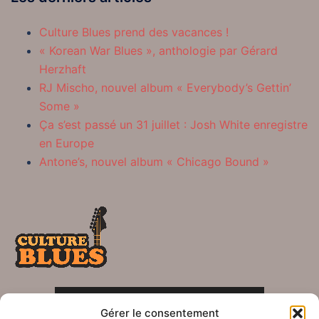
Culture Blues prend des vacances !
« Korean War Blues », anthologie par Gérard
Herzhaft
RJ Mischo, nouvel album « Everybody’s Gettin’
Some »
Ça s’est passé un 31 juillet : Josh White enregistre
en Europe
Antone’s, nouvel album « Chicago Bound »
POLITIQUE DE CONFIDENTIALITÉ
Gérer le consentement