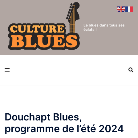
Aller
au
contenu
Le blues dans tous ses
éclats !
Douchapt Blues,
programme de l’été 2024