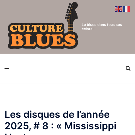
Aller
au
contenu
Le blues dans tous ses
éclats !
Les disques de l’année
2025, # 8 : « Mississippi