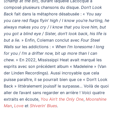
(
champ at the bit
), durant laquelle Lacocque a
composé plusieurs chansons du disque.
Don’t Look
Back
fait dans la métaphore désabusée : «
You say
you care red flags flyin’ high / I know you’re hurting, he
always makes you cry / I know that you love him, but
you got a blind eye / Sister, don’t look back, his life is
but a lie.
» Enfin, Coleman conclut avec
Four Steel
Walls
sur les addictions : «
When I’m lonesome I long
for you / I’m a drifter now, bit up more than I can
chew.
» En 2022, Mississippi Heat avait marqué les
esprits avec son précédent album « Madeleine » (Van
der Linden Recordings). Aussi incroyable que cela
puisse paraître, il se pourrait bien que ce « Don’t Look
Back » littéralement jouissif le surpasse… Voilà de quoi
aller de l’avant sans regarder en arrière ! Voici quatre
extraits en écoute,
You Ain’t the Only One
,
Moonshine
Man
,
Love
et
Shiverin’ Blues
.