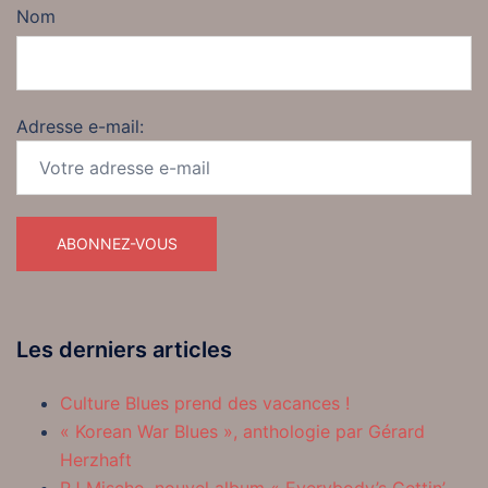
Nom
Adresse e-mail:
Les derniers articles
Culture Blues prend des vacances !
« Korean War Blues », anthologie par Gérard
Herzhaft
RJ Mischo, nouvel album « Everybody’s Gettin’