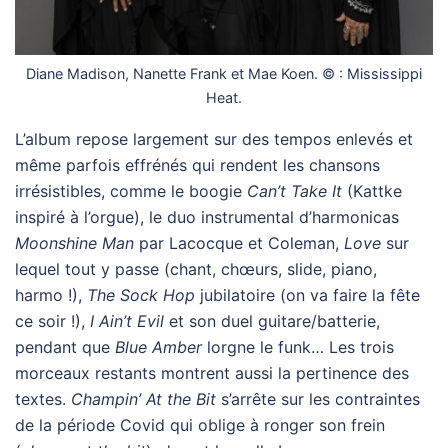
Diane Madison, Nanette Frank et Mae Koen. © : Mississippi
Heat.
L’album repose largement sur des tempos enlevés et
même parfois effrénés qui rendent les chansons
irrésistibles, comme le boogie
Can’t Take It
(Kattke
inspiré à l’orgue), le duo instrumental d’harmonicas
Moonshine Man
par Lacocque et Coleman,
Love
sur
lequel tout y passe (chant, chœurs, slide, piano,
harmo !),
The Sock Hop
jubilatoire (on va faire la fête
ce soir !),
I Ain’t Evil
et son duel guitare/batterie,
pendant que
Blue Amber
lorgne le funk… Les trois
morceaux restants montrent aussi la pertinence des
textes.
Champin’ At the Bit
s’arrête sur les contraintes
de la période Covid qui oblige à ronger son frein