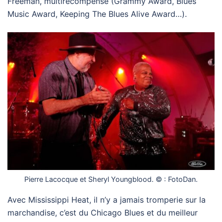
Freeman, multirécompensé (Grammy Award, Blues
Music Award, Keeping The Blues Alive Award…).
Pierre Lacocque et Sheryl Youngblood. © : FotoDan.
Avec Mississippi Heat, il n’y a jamais tromperie sur la
marchandise, c’est du Chicago Blues et du meilleur