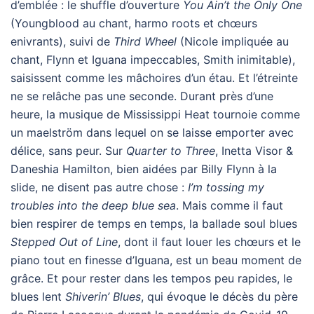
d’emblée : le shuffle d’ouverture
You Ain’t the Only One
(Youngblood au chant, harmo roots et chœurs
enivrants), suivi de
Third Wheel
(Nicole impliquée au
chant, Flynn et Iguana impeccables, Smith inimitable),
saisissent comme les mâchoires d’un étau. Et l’étreinte
ne se relâche pas une seconde. Durant près d’une
heure, la musique de Mississippi Heat tournoie comme
un maelström dans lequel on se laisse emporter avec
délice, sans peur. Sur
Quarter to Three
, Inetta Visor &
Daneshia Hamilton, bien aidées par Billy Flynn à la
slide, ne disent pas autre chose :
I’m tossing my
troubles into the deep blue sea
. Mais comme il faut
bien respirer de temps en temps, la ballade soul blues
Stepped Out of Line
, dont il faut louer les chœurs et le
piano tout en finesse d’Iguana, est un beau moment de
grâce. Et pour rester dans les tempos peu rapides, le
blues lent
Shiverin’ Blues
, qui évoque le décès du père