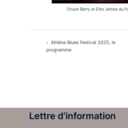
Chuck Berry et Etta James au Fo
Navigation
Athéna Blues Festival 2025, le
d’article
programme
Lettre d’information