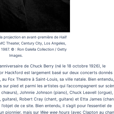
 la projection en avant-première de
Hail!
MC Theater, Century City, Los Angeles,
 1987. © : Ron Galella Collection / Getty
Images.
nniversaire de Chuck Berry (né le 18 octobre 1926), le
lor Hackford est largement basé sur deux concerts donnés
au Fox Theatre à Saint-Louis, sa ville natale. Bien entendu,
s sur pied et parmi les artistes qui l’accompagnent sur scèn
, chœurs), Johnnie Johnson (piano), Chuck Leavell (orgue),
guitare), Robert Cray (chant, guitare) et Etta James (chant
 l’objet de ce site. Bien entendu, il s’agit pour l’essentiel de
t un pionnier, mais sur
Wee wee hours
(avec Clapton au chan