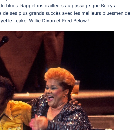
e du blues. Rappelons d’ailleurs au passage que Berry a
s de ses plus grands succès avec les meilleurs bluesmen d
yette Leake, Willie Dixon et Fred Below !