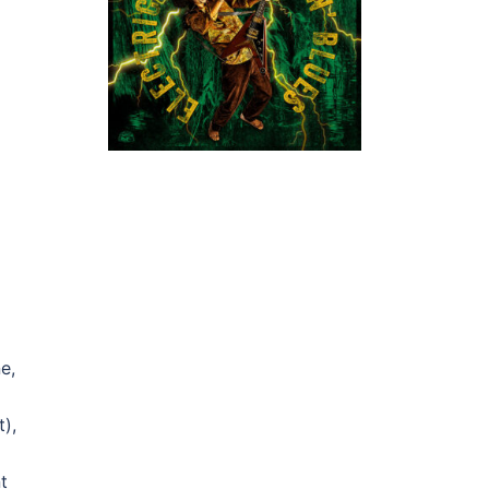
e,
),
t