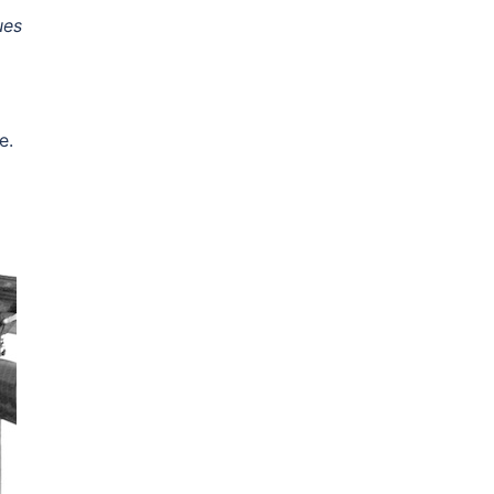
ues
e.