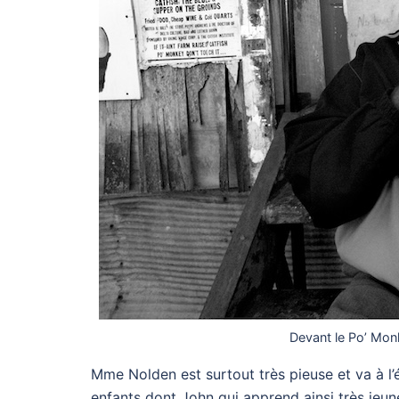
Devant le Po’ Monk
Mme Nolden est surtout très pieuse et va à l
enfants dont John qui apprend ainsi très jeun