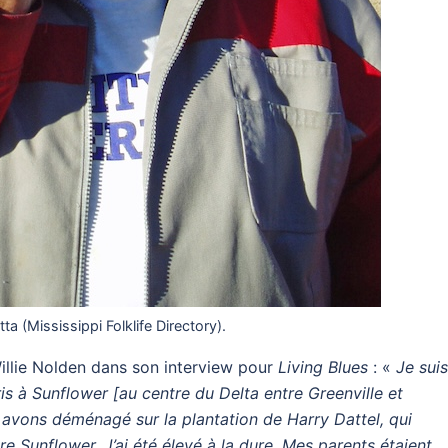
tta (Mississippi Folklife Directory).
illie Nolden dans son interview pour
Living Blues
: «
Je sui
ris à Sunflower [au centre du Delta entre Greenville et
 avons déménagé sur la plantation de Harry Dattel, qui
vière Sunflower. J’ai été élevé à la dure. Mes parents étaient