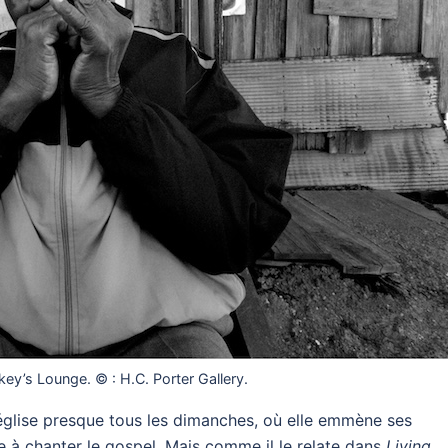
ey’s Lounge. © : H.C. Porter Gallery.
’église presque tous les dimanches, où elle emmène ses
e à chanter le gospel. Mais comme il le relate dans
Living