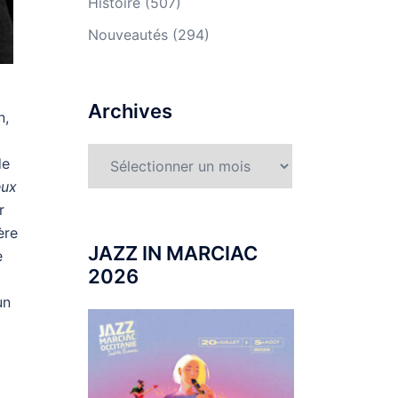
Histoire
(507)
Nouveautés
(294)
Archives
n,
Archives
de
eux
r
ère
JAZZ IN MARCIAC
e
2026
p
un