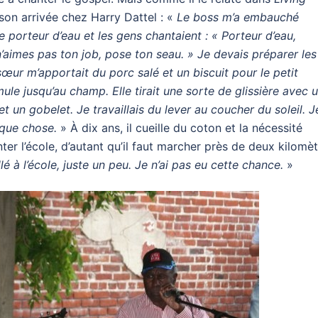
 son arrivée chez Harry Dattel : «
Le boss m’a embauché
e porteur d’eau et les gens chantaient : « Porteur d’eau,
n’aimes pas ton job, pose ton seau. » Je devais préparer les
sœur m’apportait du porc salé et un biscuit pour le petit
ule jusqu’au champ. Elle tirait une sorte de glissière avec 
t un gobelet. Je travaillais du lever au coucher du soleil. J
lque chose.
» À dix ans, il cueille du coton et la nécessité
ter l’école, d’autant qu’il faut marcher près de deux kilomè
é à l’école, juste un peu. Je n’ai pas eu cette chance.
»