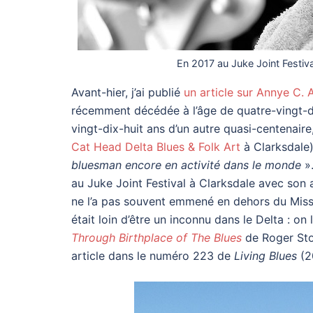
En 2017 au Juke Joint Festiva
Avant-hier, j’ai publié
un article sur Annye C.
récemment décédée à l’âge de quatre-vingt-di
vingt-dix-huit ans d’un autre quasi-centenair
Cat Head Delta Blues & Folk Art
à Clarksdale)
bluesman encore en activité dans le monde
».
au Juke Joint Festival à Clarksdale avec son a
ne l’a pas souvent emmené en dehors du Missis
était loin d’être un inconnu dans le Delta : o
Through Birthplace of The Blues
de Roger Stol
article dans le numéro 223 de
Living Blues
(2