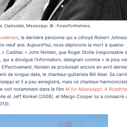
l, Clarksdale, Mississippi. © : Forestforthetress.
 Anderson
, la dernière personne qui a côtoyé Robert Johnso
x-neuf ans. Aujourd’hui, nous déplorons la mort à quatre-
e, « Cadillac » John Nolden, que Roger Stolle (responsable 
, qui a divulgué l’information, désignait comme «
le plus vi
 Effectivement, Nolden se produisait encore en avril dernie
mi de longue date, le chanteur-guitariste Bill Abel. Sa carri
sippi et il a peu enregistré, mais ce chanteur-harmonicist
n le voit notamment dans le film
M for Mississippi: A Roadtri
le et Jeff Konkel (2008), et Margo Cooper lui a consacré 
013).