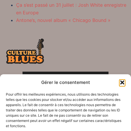
Ça s’est passé un 31 juillet : Josh White enregistre
en Europe
Antone’s, nouvel album « Chicago Bound »
POLITIQUE DE CONFIDENTIALITÉ
Gérer le consentement
Crédits
Pour offrir les meilleures expériences, nous utilisons des technologies
telles que les cookies pour stocker et/ou accéder aux informations des
appareils. Le fait de consentir à ces technologies nous permettra de
traiter des données telles que le comportement de navigation ou les ID
uniques sur ce site. Le fait de ne pas consentir ou de retirer son
consentement peut avoir un effet négatif sur certaines caractéristiques
© 2026 Le blues dans tous ses éclats !. Fièrement
et fonctions.