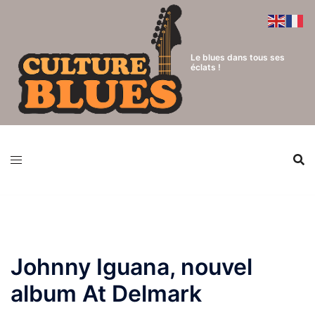
Aller
au
contenu
Le blues dans tous ses
éclats !
Johnny Iguana, nouvel
album At Delmark