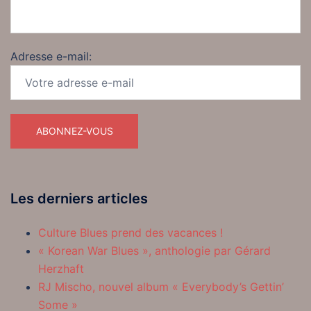
Adresse e-mail:
Les derniers articles
Culture Blues prend des vacances !
« Korean War Blues », anthologie par Gérard
Herzhaft
RJ Mischo, nouvel album « Everybody’s Gettin’
Some »