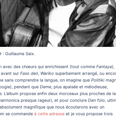
 : Guillaume Saix.
 ton avec des chœurs qui enrichissent (tout comme
Fantaya
),
n avant sur
Faso den
,
Wariko
superbement arrangé, ou enco
e sans comprendre la langue, on imagine que
Politiki magn
boogie), pendant que
Deme
, plus apaisée et mélodieuse,
e. L’album propose enfin deux morceaux plus proches de la
harmonica presque rageur), et pour conclure
Den folo
, ulti
 absolument magnifique que nous écouterons avec un
album se commande
à cette adresse
et je vous propose trois