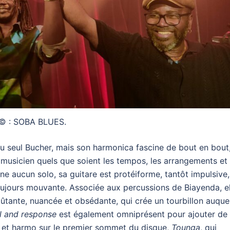
© : SOBA BLUES.
 au seul Bucher, mais son harmonica fascine de bout en bout
musicien quels que soient les tempos, les arrangements et
ne aucun solo, sa guitare est protéiforme, tantôt impulsive,
toujours mouvante. Associée aux percussions de Biayenda, el
ûtante, nuancée et obsédante, qui crée un tourbillon auquel
ll and response
est également omniprésent pour ajouter de 
nt et harmo sur le premier sommet du disque,
Tounga
, qui