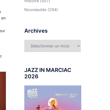
Histoire
(507)
Nouveautés
(294)
e
» en
Archives
eur
Archives
t
JAZZ IN MARCIAC
2026