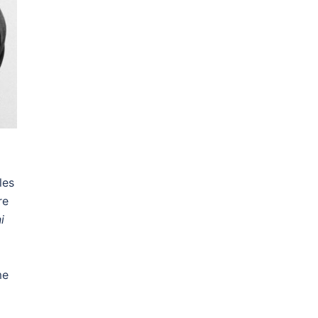
 les
re
i
me