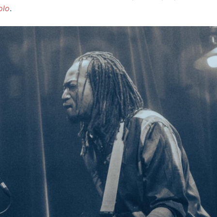
olo
.