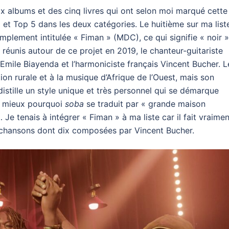
x albums et des cinq livres qui ont selon moi marqué cette
 et Top 5 dans les deux catégories. Le huitième sur ma list
implement intitulée « Fiman » (MDC), ce qui signifie « noir 
s réunis autour de ce projet en 2019, le chanteur-guitariste
Emile Biayenda et l’harmoniciste français Vincent Bucher. L
on rurale et à la musique d’Afrique de l’Ouest, mais son
 distille un style unique et très personnel qui se démarque
nd mieux pourquoi
soba
se traduit par « grande maison
e tenais à intégrer « Fiman » à ma liste car il fait vraimen
e chansons dont dix composées par Vincent Bucher.