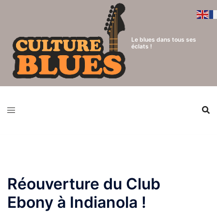
Aller
au
contenu
Le blues dans tous ses
éclats !
Réouverture du Club
Ebony à Indianola !