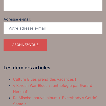
Adresse e-mail:
Les derniers articles
Culture Blues prend des vacances !
« Korean War Blues », anthologie par Gérard
Herzhaft
RJ Mischo, nouvel album « Everybody’s Gettin’
Some »