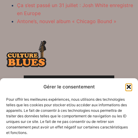
Ça s’est passé un 31 juillet : Josh White enregistre
en Europe
Antone’s, nouvel album « Chicago Bound »
POLITIQUE DE CONFIDENTIALITÉ
Gérer le consentement
Crédits
Pour offrir les meilleures expériences, nous utilisons des technologies
telles que les cookies pour stocker et/ou accéder aux informations des
appareils. Le fait de consentir à ces technologies nous permettra de
traiter des données telles que le comportement de navigation ou les ID
uniques sur ce site. Le fait de ne pas consentir ou de retirer son
consentement peut avoir un effet négatif sur certaines caractéristiques
© 2026 Le blues dans tous ses éclats !. Fièrement
et fonctions.