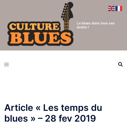
Aller
au
contenu
Le blues dans tous ses
éclats !
Article « Les temps du
blues » – 28 fev 2019