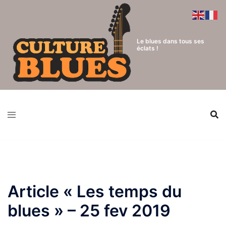
Aller
au
contenu
Le blues dans tous ses
éclats !
Article « Les temps du
blues » – 25 fev 2019