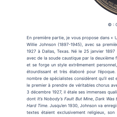
© : 
En première partie, je vous propose dans « Un
Willie Johnson (1897-1945), avec sa premiè
1927 à Dallas, Texas. Né le 25 janvier 1897 
avec de la soude caustique par la deuxième fe
et se forge un style extrêmement personnel,
étourdissant et très élaboré pour l’époque.
nombre de spécialistes considèrent qu’il est 
le premier à prendre de véritables chorus av
3 décembre 1927, il étale ses immenses quali
dont
It’s Nobody’s Fault But Mine
,
Dark Was t
Hard Time
. Jusqu’en 1930, Johnson va enregis
textes étaient exclusivement religieux, son i