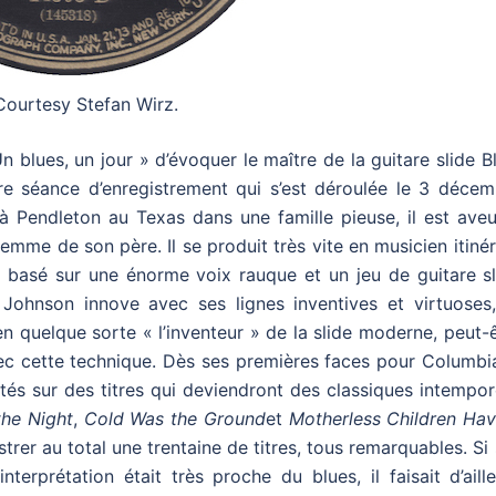
Courtesy Stefan Wirz.
 blues, un jour » d’évoquer le maître de la guitare slide B
re séance d’enregistrement qui s’est déroulée le 3 décem
à Pendleton au Texas dans une famille pieuse, il est aveu
mme de son père. Il se produit très vite en musicien itiné
 basé sur une énorme voix rauque et un jeu de guitare sl
 Johnson innove avec ses lignes inventives et virtuoses,
en quelque sorte « l’inventeur » de la slide moderne, peut-
ec cette technique. Dès ses premières faces pour Columbia
tés sur des titres qui deviendront des classiques intempor
he Night
,
Cold Was the Ground
et
Motherless Children Hav
trer au total une trentaine de titres, tous remarquables. Si
nterprétation était très proche du blues, il faisait d’aill