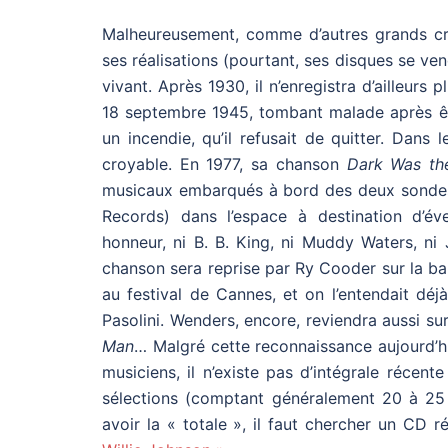
Malheureusement, comme d’autres grands créa
ses réalisations (pourtant, ses disques se ve
vivant. Après 1930, il n’enregistra d’ailleurs 
18 septembre 1945, tombant malade après être
un incendie, qu’il refusait de quitter. Dans
croyable. En 1977, sa chanson
Dark Was th
musicaux embarqués à bord des deux sondes
Records) dans l’espace à destination d’év
honneur, ni B. B. King, ni Muddy Waters, n
chanson sera reprise par Ry Cooder sur la b
au festival de Cannes, et on l’entendait dé
Pasolini. Wenders, encore, reviendra aussi s
Man
… Malgré cette reconnaissance aujourd’hu
musiciens, il n’existe pas d’intégrale récen
sélections (comptant généralement 20 à 25 t
avoir la « totale », il faut chercher un CD