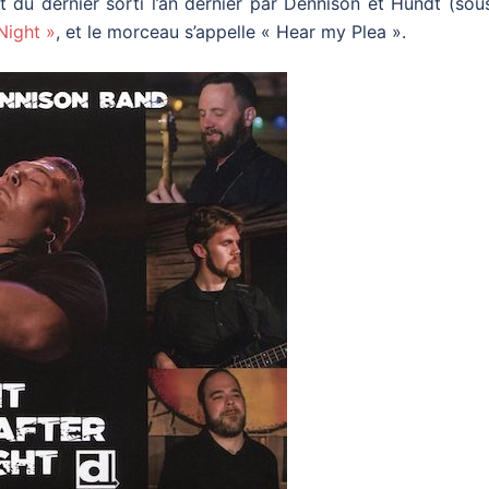
t du dernier sorti l’an dernier par Dennison et Hundt (sou
Night »
, et le morceau s’appelle « Hear my Plea ».