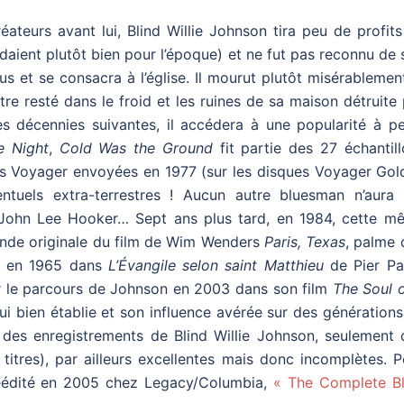
teurs avant lui, Blind Willie Johnson tira peu de profits
ndaient plutôt bien pour l’époque) et ne fut pas reconnu de
plus et se consacra à l’église. Il mourut plutôt misérablemen
 resté dans le froid et les ruines de sa maison détruite 
 les décennies suivantes, il accédera à une popularité à p
e Night
,
Cold Was the Ground
fit partie des 27 échantil
 Voyager envoyées en 1977 (sur les disques Voyager Gol
entuels extra-terrestres ! Aucun autre bluesman n’aura 
i John Lee Hooker… Sept ans plus tard, en 1984, cette m
ande originale du film de Wim Wenders
Paris, Texas
, palme 
jà en 1965 dans
L’Évangile selon saint Matthieu
de Pier Pa
ur le parcours de Johnson en 2003 dans son film
The Soul o
i bien établie et son influence avérée sur des génération
te des enregistrements de Blind Willie Johnson, seulement
itres), par ailleurs excellentes mais donc incomplètes. P
 réédité en 2005 chez Legacy/Columbia,
« The Complete Bl