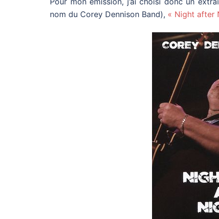
Pour mon émission, j’ai choisi donc un extrai
nom du Corey Dennison Band),
« Night after 