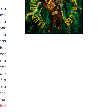
 de
 son
t le
par
eine
lons
den
cet
ême
d’or
olo
f a
s de
 des
our
ind