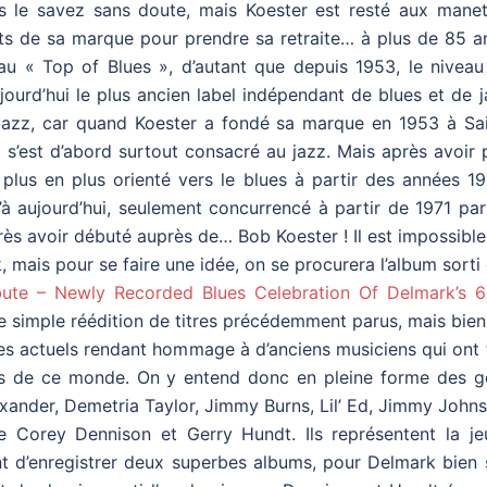
s le savez sans doute, mais Koester est resté aux manet
oits de sa marque pour prendre sa retraite… à plus de 85 a
 au « Top of Blues », d’autant que depuis 1953, le niveau
ujourd’hui le plus ancien label indépendant de blues et de 
e jazz, car quand Koester a fondé sa marque en 1953 à Sai
l s’est d’abord surtout consacré au jazz. Mais après avoir 
 plus en plus orienté vers le blues à partir des années 1
u’à aujourd’hui, seulement concurrencé à partir de 1971 pa
près avoir débuté auprès de… Bob Koester ! Il est impossibl
k, mais pour se faire une idée, on se procurera l’album sorti
bute – Newly Recorded Blues Celebration Of Delmark’s 6
’une simple réédition de titres précédemment parus, mais bie
es actuels rendant hommage à d’anciens musiciens qui ont 
plus de ce monde. On y entend donc en pleine forme des g
ander, Demetria Taylor, Jimmy Burns, Lil’ Ed, Jimmy Johns
 Corey Dennison et Gerry Hundt. Ils représentent la je
nt d’enregistrer deux superbes albums, pour Delmark bien 