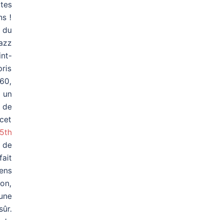
tes
ns !
 du
jazz
nt-
pris
960,
r un
e de
 cet
5th
n de
fait
ens
on,
une
sûr.