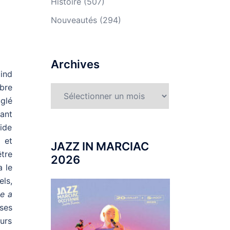
Histoire
(507)
Nouveautés
(294)
Archives
lind
bre
Archives
glé
rant
ide
 et
JAZZ IN MARCIAC
être
2026
 le
els,
e a
 ses
eurs