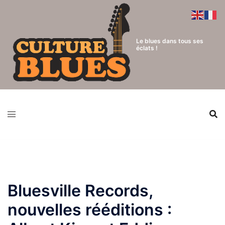
Aller
au
contenu
Le blues dans tous ses
éclats !
Bluesville Records,
nouvelles rééditions :