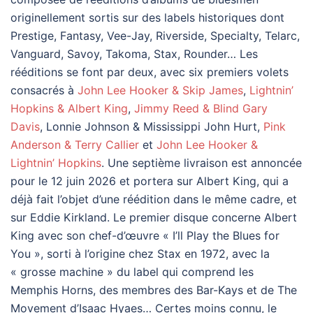
originellement sortis sur des labels historiques dont
Prestige, Fantasy, Vee-Jay, Riverside, Specialty, Telarc,
Vanguard, Savoy, Takoma, Stax, Rounder… Les
rééditions se font par deux, avec six premiers volets
consacrés à
John Lee Hooker & Skip James
,
Lightnin’
Hopkins & Albert King
,
Jimmy Reed & Blind Gary
Davis
, Lonnie Johnson & Mississippi John Hurt,
Pink
Anderson & Terry Callier
et
John Lee Hooker &
Lightnin’ Hopkins
. Une septième livraison est annoncée
pour le 12 juin 2026 et portera sur Albert King, qui a
déjà fait l’objet d’une réédition dans le même cadre, et
sur Eddie Kirkland. Le premier disque concerne Albert
King avec son chef-d’œuvre « I’ll Play the Blues for
You », sorti à l’origine chez Stax en 1972, avec la
« grosse machine » du label qui comprend les
Memphis Horns, des membres des Bar-Kays et de The
Movement d’Isaac Hyaes… Certes moins connu, le