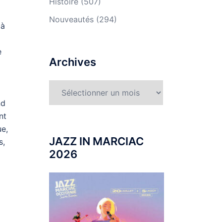
Histoire
(507)
Nouveautés
(294)
 à
e
Archives
Archives
nd
nt
ue,
JAZZ IN MARCIAC
s,
2026