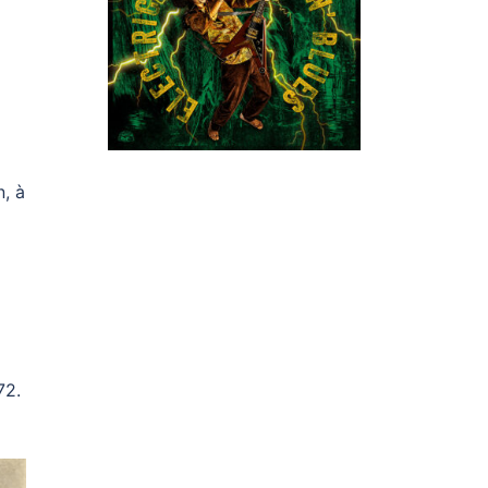
n, à
72.