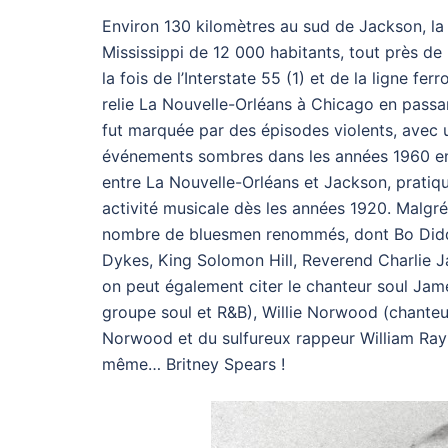
Environ 130 kilomètres au sud de Jackson, la
Mississippi de 12 000 habitants, tout près de l
la fois de l’Interstate 55 (1) et de la ligne fer
relie La Nouvelle-Orléans à Chicago en passant
fut marquée par des épisodes violents, avec 
événements sombres dans les années 1960 en lie
entre La Nouvelle-Orléans et Jackson, prat
activité musicale dès les années 1920. Malgré 
nombre de bluesmen renommés, dont Bo Diddl
Dykes, King Solomon Hill, Reverend Charlie J
on peut également citer le chanteur soul Jame
groupe soul et R&B), Willie Norwood (chanteu
Norwood et du sulfureux rappeur William Ray N
même… Britney Spears !