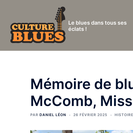
Aller
au
contenu
Le blues dans tous ses
éclats !
Mémoire de blu
McComb, Missi
PAR
DANIEL LÉON
26 FÉVRIER 2025
HISTOIR