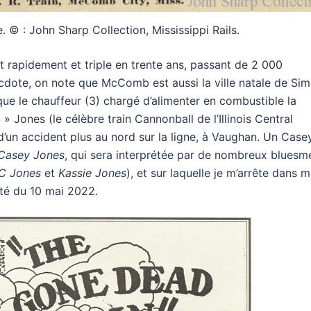
 © : John Sharp Collection, Mississippi Rails.
ît rapidement et triple en trente ans, passant de 2 000
ecdote, on note que McComb est aussi la ville natale de Sim
e que le chauffeur (3) chargé d’alimenter en combustible la
 Jones (le célèbre train Cannonball de l’Illinois Central
s d’un accident plus au nord sur la ligne, à Vaughan. Un Case
 Casey Jones
, qui sera interprétée par de nombreux bluesm
C Jones
et
Kassie Jone
s
), et sur laquelle je m’arrête dans 
até du 10 mai 2022.