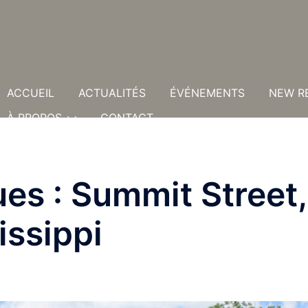
ACCUEIL
ACTUALITÉS
ÉVÉNEMENTS
NEW R
À PROPOS
CONTACT
es : Summit Street,
ssippi
E