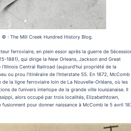
 : The Mill Creek Hundred History Blog.
teur ferroviaire, en plein essor après la guerre de Sécessio
1881), qui dirige la New Orleans, Jackson and Great
l’Illinois Central Railroad (aujourd’hui propriété de la
peu ou prou l’itinéraire de l’Interstate 55. En 1872, McComb
 de la ligne ferroviaire loin de La Nouvelle-Orléans, où les
ns de l’univers interlope de la grande ville louisianaise. Il
ssippi, alors occupé par trois localités, Elizabethtown,
e fusionnent pour donner naissance à McComb le 5 avril 18