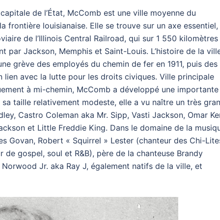
 capitale de l’État, McComb est une ville moyenne du
a frontière louisianaise. Elle se trouve sur un axe essentiel,
roviaire de l’Illinois Central Railroad, qui sur 1 550 kilomètres
 par Jackson, Memphis et Saint-Louis. L’histoire de la vill
une grève des employés du chemin de fer en 1911, puis des
n avec la lutte pour les droits civiques. Ville principale
iquement à mi-chemin, McComb a développé une importante
sa taille relativement modeste, elle a vu naître un très gra
ey, Castro Coleman aka Mr. Sipp, Vasti Jackson, Omar Ke
ackson et Little Freddie King. Dans le domaine de la musiq
s Govan, Robert « Squirrel » Lester (chanteur des Chi-Lite
r de gospel, soul et R&B), père de la chanteuse Brandy
orwood Jr. aka Ray J, également natifs de la ville, et