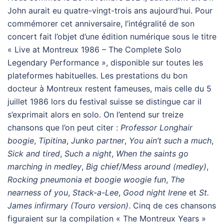
John aurait eu quatre-vingt-trois ans aujourd’hui. Pour
commémorer cet anniversaire, l’intégralité de son
concert fait l’objet d’une édition numérique sous le titre
« Live at Montreux 1986 – The Complete Solo
Legendary Performance », disponible sur toutes les
plateformes habituelles. Les prestations du bon
docteur à Montreux restent fameuses, mais celle du 5
juillet 1986 lors du festival suisse se distingue car il
s’exprimait alors en solo. On l’entend sur treize
chansons que l’on peut citer :
Professor Longhair
boogie
,
Tipitina
,
Junko partner
,
You ain’t such a much
,
Sick and tired
,
Such a night
,
When the saints go
marching in medley
,
Big chief/Mess around (medley)
,
Rocking pneumonia et boogie woogie fun
,
The
nearness of you
,
Stack-a-Lee
,
Good night Irene
et
St.
James infirmary (Touro version)
. Cinq de ces chansons
figuraient sur la compilation « The Montreux Years »