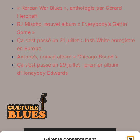
« Korean War Blues », anthologie par Gérard
Herzhaft
RJ Mischo, nouvel album « Everybody’s Gettin’
Some »
Ça s’est passé un 31 juillet : Josh White enregistre
en Europe
Antone’s, nouvel album « Chicago Bound »
Ça s’est passé un 29 juillet : premier album
d’Honeyboy Edwards
POLITIQUE DE CONFIDENTIALITÉ
Gérer le consentement