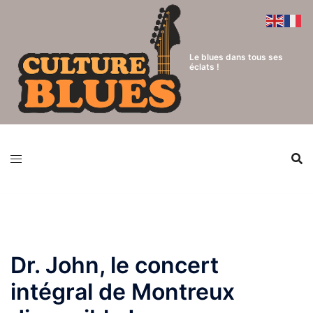
Aller
au
contenu
Le blues dans tous ses
éclats !
Dr. John, le concert
intégral de Montreux