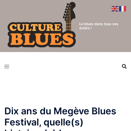
Aller
au
contenu
Le blues dans tous ses
éclats !
Dix ans du Megève Blues
Festival, quelle(s)