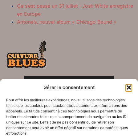
Ça s’est passé un 31 juillet : Josh White enregistre
en Europe
Antone’s, nouvel album « Chicago Bound »
POLITIQUE DE CONFIDENTIALITÉ
Gérer le consentement
Crédits
Pour offrir les meilleures expériences, nous utilisons des technologies
telles que les cookies pour stocker et/ou accéder aux informations des
appareils. Le fait de consentir à ces technologies nous permettra de
traiter des données telles que le comportement de navigation ou les ID
uniques sur ce site. Le fait de ne pas consentir ou de retirer son
consentement peut avoir un effet négatif sur certaines caractéristiques
© 2026 Le blues dans tous ses éclats !. Fièrement
et fonctions.