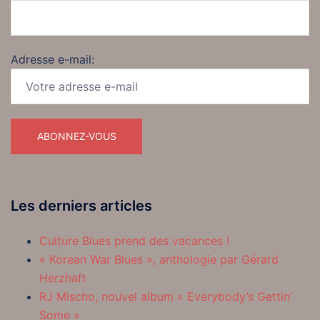
Adresse e-mail:
Les derniers articles
Culture Blues prend des vacances !
« Korean War Blues », anthologie par Gérard
Herzhaft
RJ Mischo, nouvel album « Everybody’s Gettin’
Some »