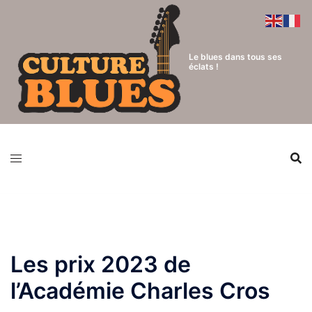
Aller
au
contenu
Le blues dans tous ses
éclats !
Les prix 2023 de
l’Académie Charles Cros