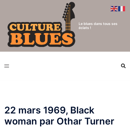
Aller
au
contenu
Le blues dans tous ses
éclats !
22 mars 1969, Black
woman par Othar Turner