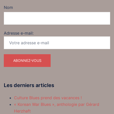
Nom
Adresse e-mail:
Les derniers articles
Culture Blues prend des vacances !
« Korean War Blues », anthologie par Gérard
Herzhaft