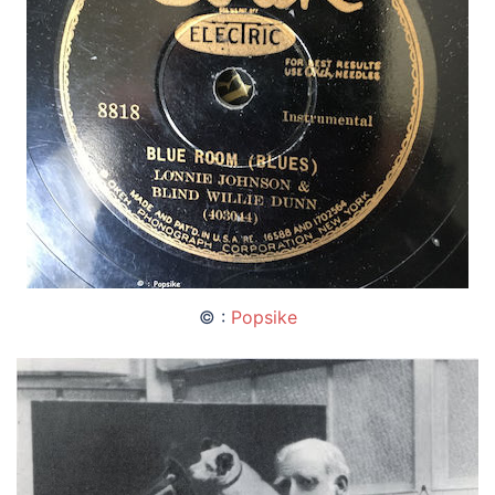
© :
Popsike