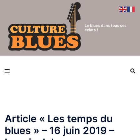
Aller
au
contenu
Le blues dans tous ses
éclats !
Article « Les temps du
blues » – 16 juin 2019 –