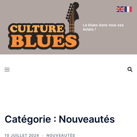
Aller
au
contenu
Le blues dans tous ses
éclats !
Catégorie :
Nouveautés
10 JUILLET 2024
NOUVEAUTÉS